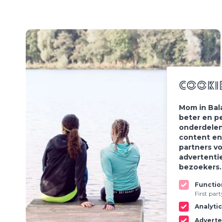
Cooki
Mom in Bal
beter en p
onderdelen
content en
partners v
advertenti
bezoekers
Functio
First par
Analyti
Adverte