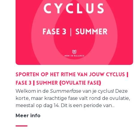
Sporten op het ritme van jouw cyclus |
Fase 3 | SUMMER (Ovulatie fase)
Welkom in de
Summerfase
van je cyclus! Deze
korte, maar krachtige fase valt rond de ovulatie,
meestal op dag 14. Dit is een periode van...
Meer info