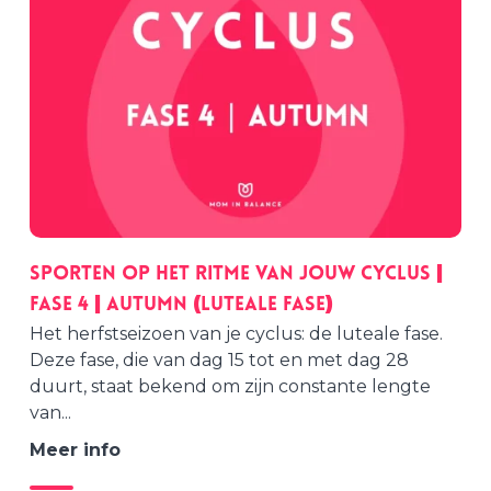
Sporten op het ritme van jouw cyclus |
Fase 4 | AUTUMN (Luteale fase)
Het herfstseizoen van je cyclus: de luteale fase.
Deze fase, die van dag 15 tot en met dag 28
duurt, staat bekend om zijn constante lengte
van...
Meer info