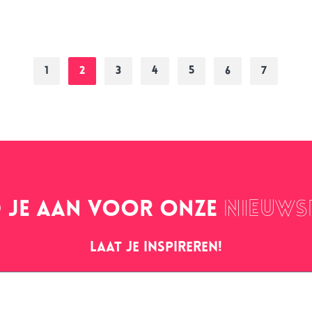
1
2
3
4
5
6
7
 je aan voor onze
nieuws
Laat je inspireren!