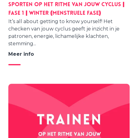
Sporten op het ritme van jouw cyclus |
Fase 1 | WINTER (Menstruele fase)
It’s all about getting to know yourself! Het
checken van jouw cyclus geeft je inzicht in je
patronen, energie, lichamelijke klachten,
stemming...
Meer info