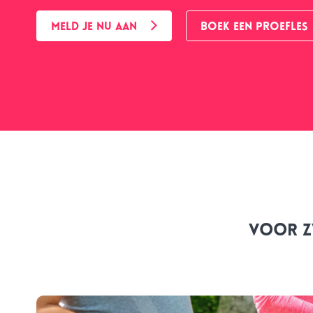
MELD JE NU AAN
BOEK EEN PROEFLES
voor z