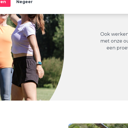
ren
Negeer
Ook werken 
met onze o
een proefl