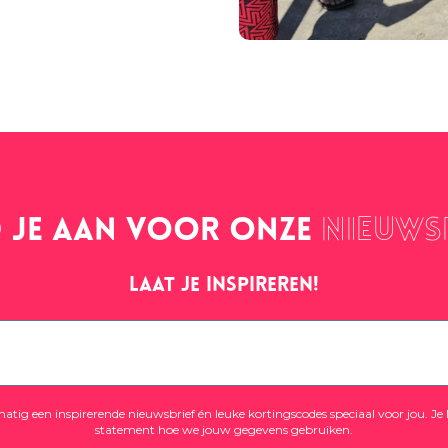
 je aan voor onze
nieuws
Laat je inspireren!
tig een inspirerende nieuwsbrief én leuke kortingscodes speciaal voor jou. Je 
statement
hoe we jouw gegevens gebruiken.