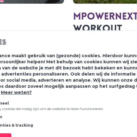
MpowerNex
Workout
es
ance maakt gebruik van (gezonde) cookies. Hierdoor kunne
ouwen.
Outdoor total body worko
ersoonlijker helpen! Met behulp van cookies kunnen wij zi
 van de website je met dit bezoek hebt bekeken en kunn
 advertenties personaliseren. Ook delen wij de informati
DIRECT AANMELDEN
oor social media, adverteren en analyse. Wij kunnen onze 
es daardoor zoveel mogelijk aanpassen op het surfgedrag
.
Meer weten?
neel
ty cookies die nodig zijn om de website te laten functioneren.
cs
nties & tracking