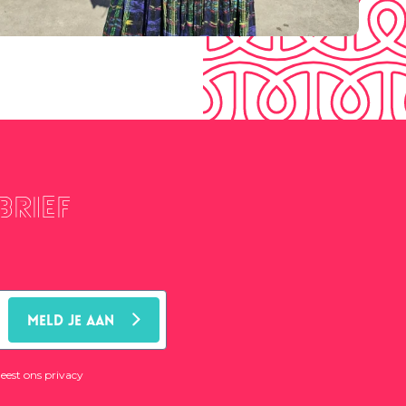
brief
MELD JE AAN
leest ons
privacy