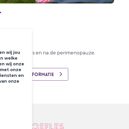
t
n wij jou
ut voor tijdens en na de perimenopauze.
en welke
en wij onze
e met onze
MEER INFORMATIE
diensten en
 van onze
Proefles