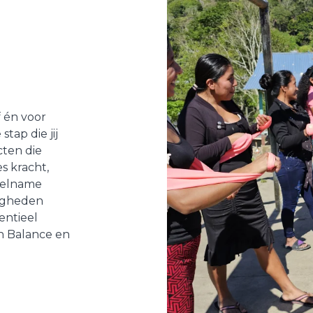
f én voor
tap die jij
cten die
s kracht,
eelname
digheden
entieel
in Balance en