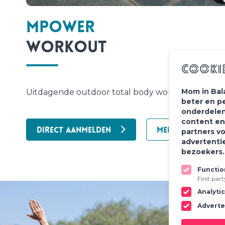
Mpower
Workout
Cooki
Mom in Bal
Uitdagende outdoor total body workout voor vr
beter en p
onderdelen
content en
DIRECT AANMELDEN
MEER INFORMATIE
partners v
advertenti
bezoekers
Functio
First par
Analyti
Adverte