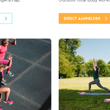
ngerschap.
Outdoor total body workou
DIRECT AANMELDEN