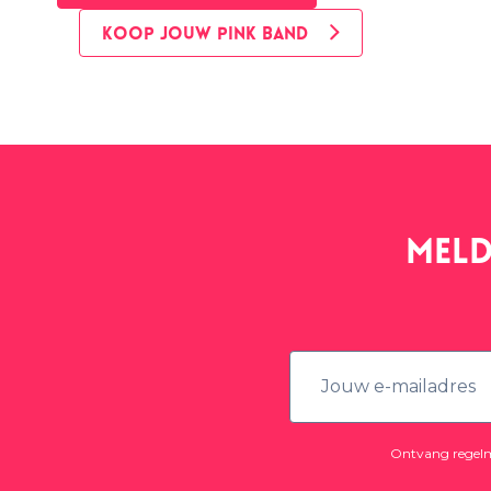
KOOP JOUW PINK BAND
Meld
Ontvang regelma