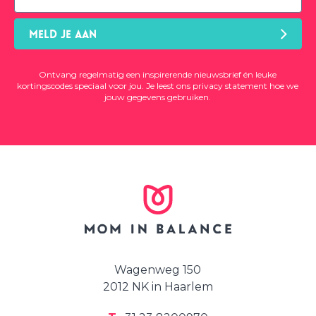
MELD JE AAN
Ontvang regelmatig een inspirerende nieuwsbrief én leuke
kortingscodes speciaal voor jou. Je leest ons
privacy statement
hoe we
jouw gegevens gebruiken.
Wagenweg 150
2012 NK in Haarlem