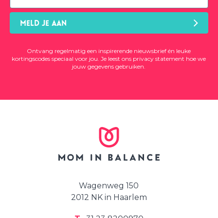
MELD JE AAN
Ontvang regelmatig een inspirerende nieuwsbrief én leuke
kortingscodes speciaal voor jou. Je leest ons
privacy statement
hoe we
jouw gegevens gebruiken.
Wagenweg 150
2012 NK in Haarlem