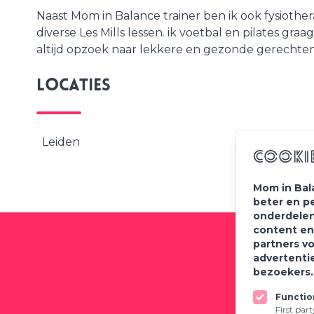
Naast Mom in Balance trainer ben ik ook fysioth
diverse Les Mills lessen. ik voetbal en pilates graa
altijd opzoek naar lekkere en gezonde gerechten
Locaties
Leiden
Cooki
Mom in Bal
beter en p
onderdelen
content en
partners v
advertenti
bezoekers
Meld
Functio
First par