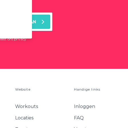
MELD JE AAN
leest ons
privacy
Website
Handige links
Workouts
Inloggen
Locaties
FAQ