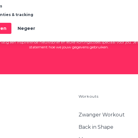
Laat je inspireren!
cs
nties & tracking
ren
Negeer
tig een inspirerende nieuwsbrief én leuke kortingscodes speciaal voor jou. Je 
statement
hoe we jouw gegevens gebruiken.
Workouts
Zwanger Workout
Back in Shape