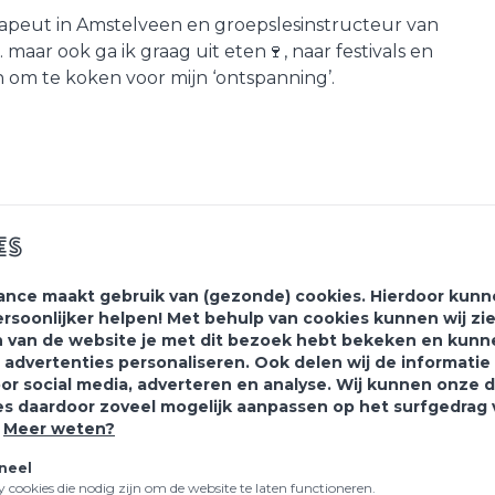
erapeut in Amstelveen en groepslesinstructeur van
g. maar ook ga ik graag uit eten🍷, naar festivals en
 om te koken voor mijn ‘ontspanning’.
es
ance maakt gebruik van (gezonde) cookies. Hierdoor kunne
ersoonlijker helpen! Met behulp van cookies kunnen wij zi
 van de website je met dit bezoek hebt bekeken en kunn
 advertenties personaliseren. Ook delen wij de informati
oor social media, adverteren en analyse. Wij kunnen onze 
es daardoor zoveel mogelijk aanpassen op het surfgedrag
.
Meer weten?
 je aan voor onze
nieuws
neel
ty cookies die nodig zijn om de website te laten functioneren.