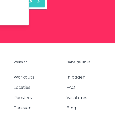
MELD JE AAN
leest ons
privacy
Website
Handige links
Workouts
Inloggen
Locaties
FAQ
Roosters
Vacatures
Tarieven
Blog