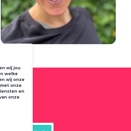
n wij jou
en welke
en wij onze
e met onze
diensten en
brief
 van onze