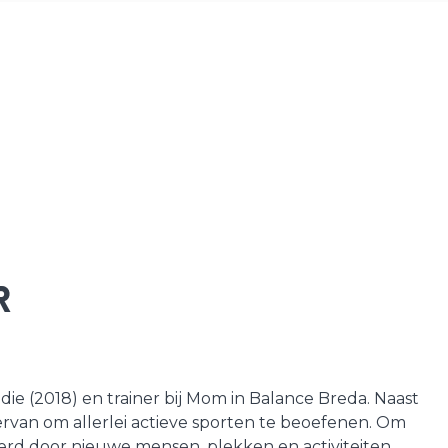
r
e (2018) en trainer bij Mom in Balance Breda. Naast
 ervan om allerlei actieve sporten te beoefenen. Om
erd door nieuwe mensen, plekken en activiteiten.