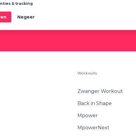
nties & tracking
ren
Negeer
tig een inspirerende nieuwsbrief én leuke kortingscodes speciaal voor jou. Je 
statement
hoe we jouw gegevens gebruiken.
Workouts
Zwanger Workout
Back in Shape
Mpower
MpowerNext