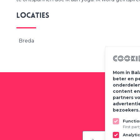
Locaties
Breda
Cooki
Mom in Bal
beter en p
onderdelen
content en
partners v
Meld
advertenti
bezoekers
Functio
First par
Analyti