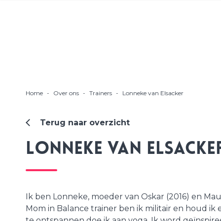
Home
-
Over ons
-
Trainers
-
Lonneke van Elsacker
Terug naar overzicht
Lonneke van Elsacke
Ik ben Lonneke, moeder van Oskar (2016) en Maudi
Mom in Balance trainer ben ik militair en houd ik
te ontspannen doe ik aan yoga. Ik word geïnspire