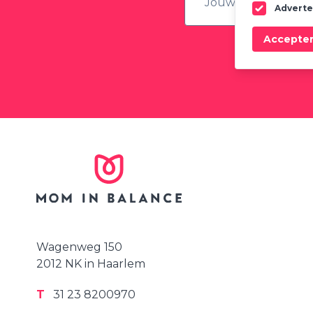
Adverte
Accepte
Ontvang regelma
Wagenweg 150
2012 NK in Haarlem
T
31 23 8200970