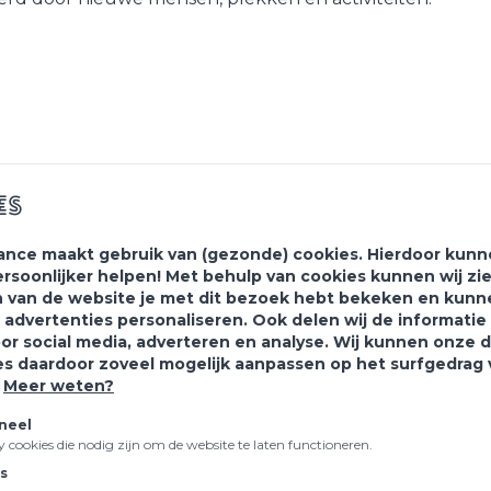
es
ance maakt gebruik van (gezonde) cookies. Hierdoor kunne
ersoonlijker helpen! Met behulp van cookies kunnen wij zi
 van de website je met dit bezoek hebt bekeken en kunn
 advertenties personaliseren. Ook delen wij de informati
oor social media, adverteren en analyse. Wij kunnen onze 
 je aan voor onze
nieuws
es daardoor zoveel mogelijk aanpassen op het surfgedrag
.
Meer weten?
Laat je inspireren!
neel
ty cookies die nodig zijn om de website te laten functioneren.
cs