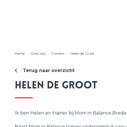
Home
-
Over ons
-
Trainers
-
Helen de Groot
Terug naar overzicht
Helen de Groot
Ik ben Helen en trainer bij Mom in Balance Bred
Naast Mom in Balance trainer onderneem ik vanui