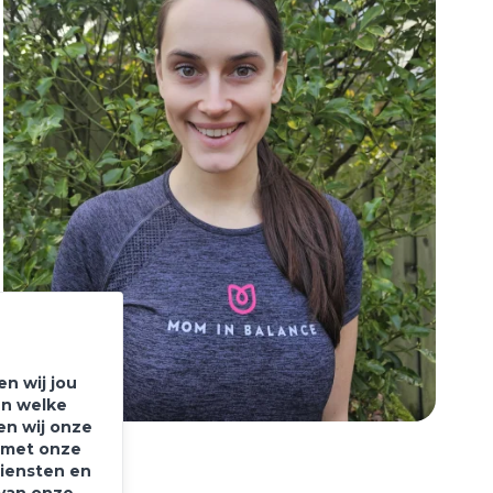
n wij jou
en welke
en wij onze
e met onze
diensten en