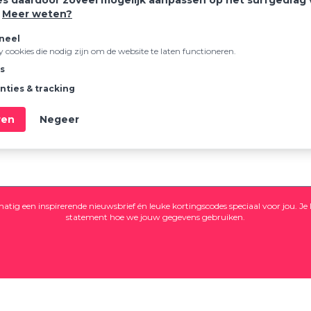
es daardoor zoveel mogelijk aanpassen op het surfgedrag
.
Meer weten?
neel
ty cookies die nodig zijn om de website te laten functioneren.
cs
 je aan voor onze
nieuws
nties & tracking
Laat je inspireren!
ren
Negeer
tig een inspirerende nieuwsbrief én leuke kortingscodes speciaal voor jou. Je 
statement
hoe we jouw gegevens gebruiken.