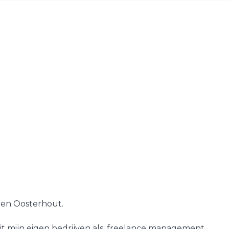
a en Oosterhout.
t mijn eigen bedrijven als; freelance management