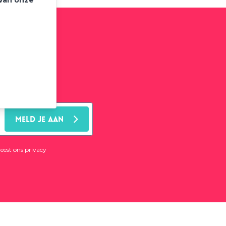
 van onze
brief
MELD JE AAN
leest ons
privacy