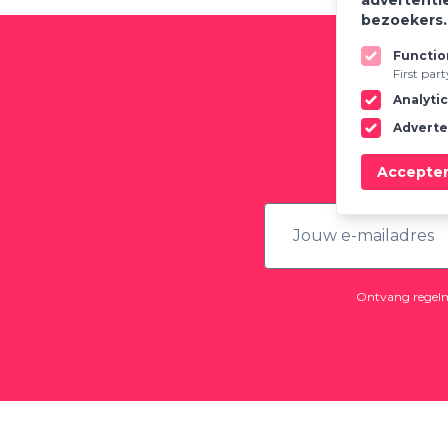
advertenti
bezoekers
Functio
First par
Analyti
Meld
Adverte
Accepte
Ontvang regelma