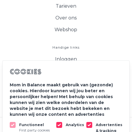
Tarieven
Over ons
Webshop
Handige links
Inloggen
FAQ
Cookies
Vacatures
Mom in Balance maakt gebruik van (gezonde)
cookies. Hierdoor kunnen wij jou beter en
Blog
persoonlijker helpen! Met behulp van cookies
kunnen wij zien welke onderdelen van de
Contact
website je met dit bezoek hebt bekeken en
kunnen wij onze content en advertenties
personaliseren. Ook delen wij de informatie met
Functioneel
Analytics
Advertenties
onze partners voor social media, adverteren en
© 2020 - 2026 Mom In Balance
First party cookies
& tracking