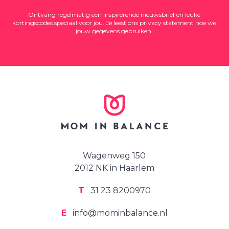
Ontvang regelmatig een inspirerende nieuwsbrief én leuke
kortingscodes speciaal voor jou. Je leest ons
privacy statement
hoe we
jouw gegevens gebruiken.
Wagenweg 150
2012 NK in Haarlem
T
31 23 8200970
E
info@mominbalance.nl