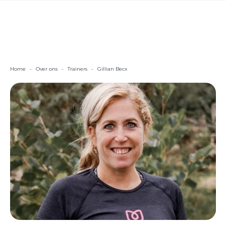
Home
-
Over ons
-
Trainers
-
Gillian Becx