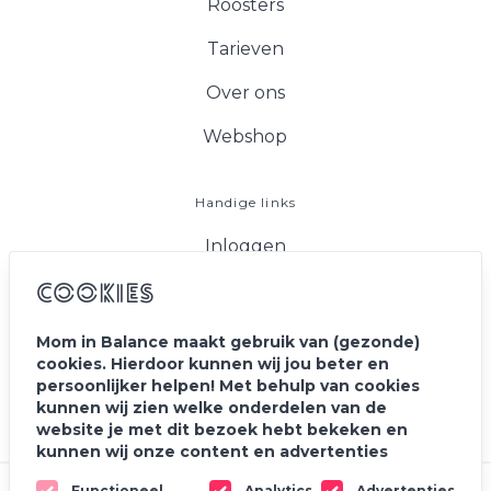
Roosters
Tarieven
Over ons
Webshop
Handige links
Inloggen
FAQ
Cookies
Vacatures
Mom in Balance maakt gebruik van (gezonde)
cookies. Hierdoor kunnen wij jou beter en
Blog
persoonlijker helpen! Met behulp van cookies
kunnen wij zien welke onderdelen van de
Contact
website je met dit bezoek hebt bekeken en
kunnen wij onze content en advertenties
personaliseren. Ook delen wij de informatie met
Functioneel
Analytics
Advertenties