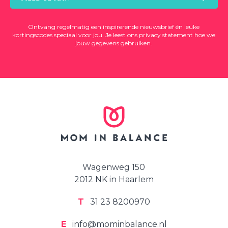
Ontvang regelmatig een inspirerende nieuwsbrief én leuke
kortingscodes speciaal voor jou. Je leest ons
privacy statement
hoe we
jouw gegevens gebruiken.
Wagenweg 150
2012 NK in Haarlem
T
31 23 8200970
E
info@mominbalance.nl