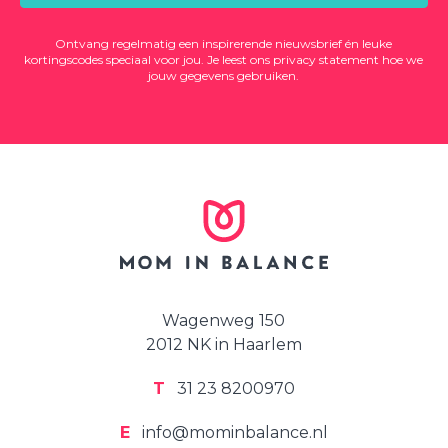
Ontvang regelmatig een inspirerende nieuwsbrief én leuke
kortingscodes speciaal voor jou. Je leest ons
privacy statement
hoe we
jouw gegevens gebruiken.
Wagenweg 150
2012 NK in Haarlem
T
31 23 8200970
E
info@mominbalance.nl