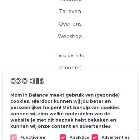
Tarieven
Over ons
Webshop
Handige links
Inloggen
FAQ
Cookies
Vacatures
Mom in Balance maakt gebruik van (gezonde)
cookies. Hierdoor kunnen wij jou beter en
Blog
persoonlijker helpen! Met behulp van cookies
kunnen wij zien welke onderdelen van de
Contact
website je met dit bezoek hebt bekeken en
kunnen wij onze content en advertenties
personaliseren. Ook delen wij de informatie met
Functioneel
Analytics
Advertenties
onze partners voor social media, adverteren en
© 2020 - 2026 Mom In Balance