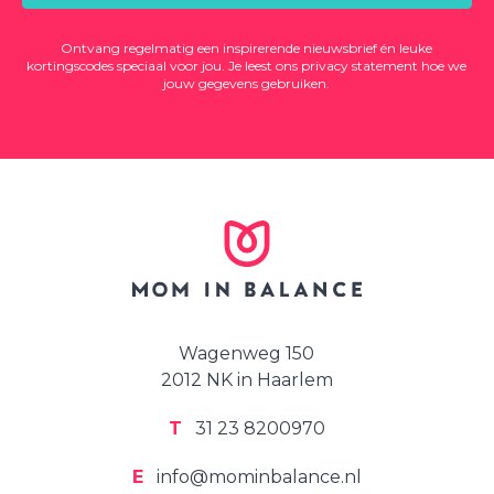
Ontvang regelmatig een inspirerende nieuwsbrief én leuke
kortingscodes speciaal voor jou. Je leest ons
privacy statement
hoe we
jouw gegevens gebruiken.
Wagenweg 150
2012 NK in Haarlem
T
31 23 8200970
E
info@mominbalance.nl