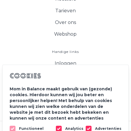
Tarieven
Over ons
Webshop
Handige links
Inloggen
FAQ
Cookies
Vacatures
Mom in Balance maakt gebruik van (gezonde)
cookies. Hierdoor kunnen wij jou beter en
Blog
persoonlijker helpen! Met behulp van cookies
kunnen wij zien welke onderdelen van de
Contact
website je met dit bezoek hebt bekeken en
kunnen wij onze content en advertenties
personaliseren. Ook delen wij de informatie met
Functioneel
Analytics
Advertenties
onze partners voor social media, adverteren en
© 2020 - 2026 Mom In Balance