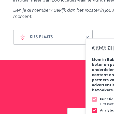
in totaal meer dan 200 locaties waar je kunt meet
Ben je al member? Bekijk dan het rooster in jo
moment.
Cooki
Mom in Bal
beter en p
onderdelen
content en
partners v
Meld
advertenti
bezoekers
Functio
First par
Analyti