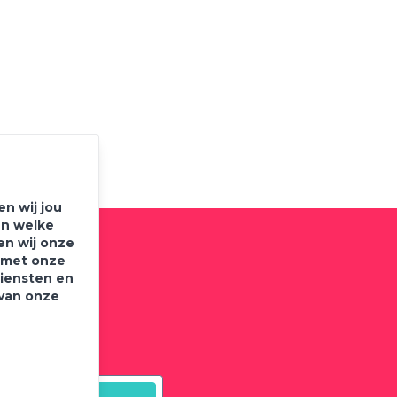
n wij jou
en welke
en wij onze
e met onze
diensten en
brief
 van onze