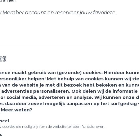
rainen.
uw Member account en reserveer jouw favoriete
es
ance maakt gebruik van (gezonde) cookies. Hierdoor kunne
ersoonlijker helpen! Met behulp van cookies kunnen wij zi
 van de website je met dit bezoek hebt bekeken en kunn
 advertenties personaliseren. Ook delen wij de informati
oor social media, adverteren en analyse. Wij kunnen onze 
 je aan voor onze
nieuws
es daardoor zoveel mogelijk aanpassen op het surfgedrag
.
Meer weten?
Laat je inspireren!
neel
ty cookies die nodig zijn om de website te laten functioneren.
cs