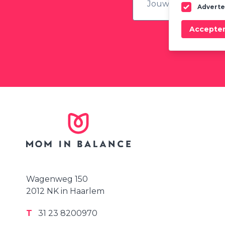
Adverte
Accepte
Ontvang regelma
Wagenweg 150
2012 NK in Haarlem
T
31 23 8200970