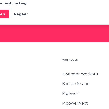
nties & tracking
ren
Negeer
tig een inspirerende nieuwsbrief én leuke kortingscodes speciaal voor jou. Je 
statement
hoe we jouw gegevens gebruiken.
Workouts
Zwanger Workout
Back in Shape
Mpower
MpowerNext