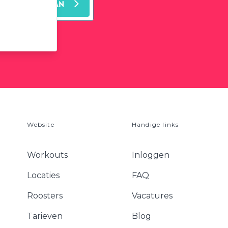
MELD JE AAN
leest ons
privacy
Website
Handige links
Workouts
Inloggen
Locaties
FAQ
Roosters
Vacatures
Tarieven
Blog