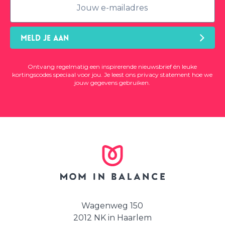
MELD JE AAN
Ontvang regelmatig een inspirerende nieuwsbrief én leuke
kortingscodes speciaal voor jou. Je leest ons
privacy statement
hoe we
jouw gegevens gebruiken.
Wagenweg 150
2012 NK in Haarlem