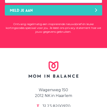
MELD JE AAN
Ontvang regelmatig een inspirerende nieuwsbrief én leuke
kortingscodes speciaal voor jou. Je leest ons
privacy statement
hoe we
jouw gegevens gebruiken.
Wagenweg 150
2012 NK in Haarlem
T
31 23 8200970