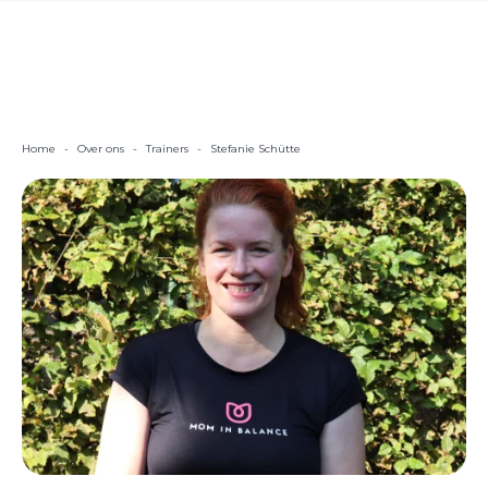
Home
-
Over ons
-
Trainers
-
Stefanie Schütte