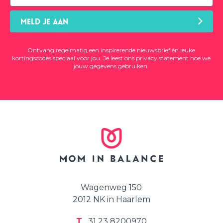
MELD JE AAN
Ontvang regelmatig een inspirerende nieuwsbrief én leuke
kortingscodes speciaal voor jou. Je leest ons
privacy statement
hoe we
jouw gegevens gebruiken.
Wagenweg 150
2012 NK in Haarlem
T
31 23 8200970