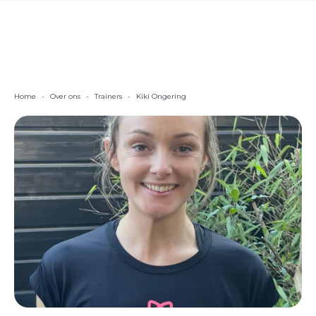
Home
-
Over ons
-
Trainers
-
Kiki Ongering