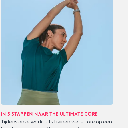
In 5 stappen naar The Ultimate Core
Tijdens onze workouts trainen we je core op een