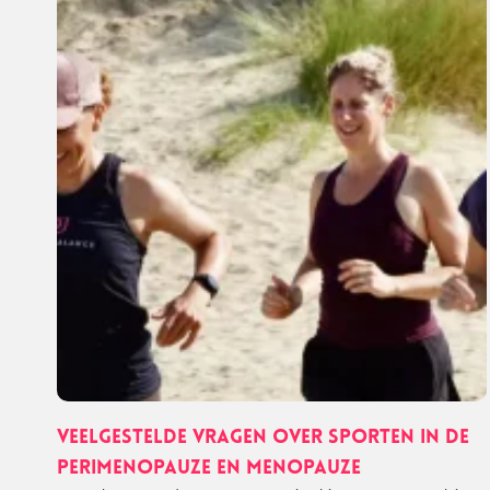
Veelgestelde vragen over sporten in de
perimenopauze en menopauze