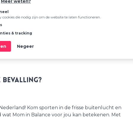
kunnen wij je hierbij begeleiden voor een volgende
.
Meer weten?
relatie op het gebied van seksualiteit. Wij hebben
neel
 in de toekomst.”
ty cookies die nodig zijn om de website te laten functioneren.
cs
n nieuw hoofdstuk in je leven. Vooral de kraamweek
nties & tracking
ruk en emotie ervaren. Hoe prachtig het kan zijn,
en aan een nieuwe (gezins-)samenstelling. Voel je
ren
Negeer
undige? Dit gesprek mag je altijd aanvragen.
 bevalling?
Nederland! Kom sporten in de frisse buitenlucht en
end wat Mom in Balance voor jou kan betekenen. Met