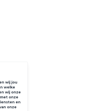
n wij jou
en welke
en wij onze
e met onze
diensten en
 van onze