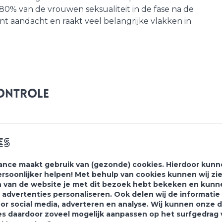
0% van de vrouwen seksualiteit in de fase na de
nt aandacht en raakt veel belangrijke vlakken in
controle
ordt zorg geboden voor de zwangerschap t/m het 1e
es
e bevalling is dan ook een essentieel onderdeel
dere praktijk wordt aangeboden, maar het is absoluut
ance maakt gebruik van (gezonde) cookies. Hierdoor kunne
ersoonlijker helpen! Met behulp van cookies kunnen wij zi
trole kijken we samen naar je herstel: hoe gaat het
 van de website je met dit bezoek hebt bekeken en kunn
 de genezing van de hechtingen kijken, voelen of de
 advertenties personaliseren. Ook delen wij de informati
je kunt starten met sporten. Maar we praten ook over
oor social media, adverteren en analyse. Wij kunnen onze 
 de spiralen vanaf 10 weken na de bevalling), en mocht
es daardoor zoveel mogelijk aanpassen op het surfgedrag