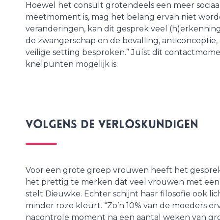
Hoewel het consult grotendeels een meer sociaal
meetmoment is, mag het belang ervan niet worde
veranderingen, kan dit gesprek veel (h)erkennin
de zwangerschap en de bevalling, anticonceptie, 
veilige setting besproken.” Juíst dit contactmom
knelpunten mogelijk is.
Volgens de verloskundigen
Voor een grote groep vrouwen heeft het gesprek g
het prettig te merken dat veel vrouwen met een 
stelt Dieuwke. Echter schijnt haar filosofie ook 
minder roze kleurt. “Zo’n 10% van de moeders erva
nacontrole moment na een aantal weken van gro