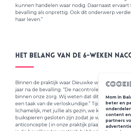
kunnen handelen waar nodig. Daarnaast ervaart 8
bevalling als onprettig. Ook dit onderwerp verdie
haar leven.”
Het belang van de 6-weken na
Binnen de praktijk waar Dieuwke werkzaam is w
Cooki
jaar na de bevalling. “De nacontrole 6 weken na d
binnen onze zorg. Wij weten dat dit niet door ie
Mom in Bal
beter en p
een taak van de verloskundige.” Tijdens de nacon
onderdelen
lichamelijk, met jullie als gezin, we kunnen naar
content en
buikspieren gesloten zijn zodat je weer weet of 
partners v
anticonceptie ( in onze praktijk plaatsen wij zelf
advertenti