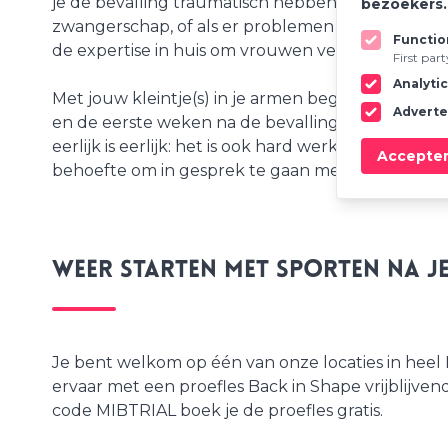
je de bevalling traumatisch hebben ervaren dan 
bezoekers
zwangerschap, of als er problemen zijn binnen de 
Functio
de expertise in huis om vrouwen verder te helpen
First par
Analyti
Met jouw kleintje(s) in je armen begin je aan ee
Adverte
en de eerste weken na de bevalling kan je veel d
eerlijk is eerlijk: het is ook hard werken én wenn
Accepte
behoefte om in gesprek te gaan met jouw verlosk
Weer starten met sporten na je
Je bent welkom op één van onze locaties in heel 
ervaar met een proefles Back in Shape vrijblijv
code MIBTRIAL boek je de proefles gratis.